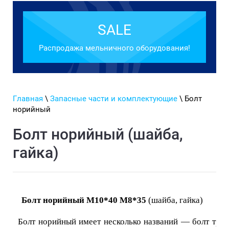
SALE
Распродажа мельничного оборудования!
Главная
\
Запасные части и комплектующие
\ Болт
норийный
Болт норийный (шайба,
гайка)
Болт норийный М10*40 М8*35
(шайба, гайка)
Болт норийный имеет несколько названий — болт тран